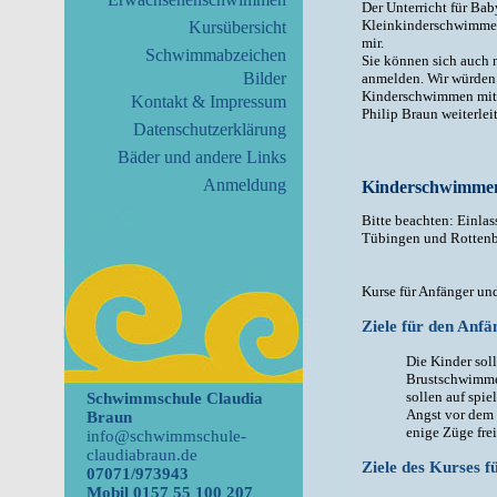
Der Unterricht für B
Kleinkinderschwimmen 
Kursübersicht
mir.
Schwimmabzeichen
Sie können sich auch 
Bilder
anmelden. Wir würde
Kinderschwimmen mit 
Kontakt & Impressum
Philip Braun weiterlei
Datenschutzerklärung
Bäder und andere Links
Anmeldung
Kinderschwimme
Bitte beachten: Einlas
Tübingen und Rotten
Kurse für Anfänger und
Ziele für den Anfä
Die Kinder sol
Brustschwimmen
sollen auf spie
Schwimmschule Claudia
Angst vor dem 
Braun
enige Züge fr
info@schwimmschule-
claudiabraun.de
Ziele des Kurses f
07071/973943
Mobil 0157 55 100 207