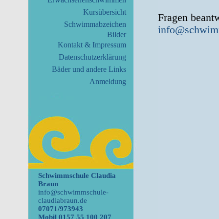
Kursübersicht
Fragen beantw
Schwimmabzeichen
info@schwimm
Bilder
Kontakt & Impressum
Datenschutzerklärung
Bäder und andere Links
Anmeldung
Schwimmschule Claudia
Braun
info@schwimmschule-
claudiabraun.de
07071/973943
Mobil 0157 55 100 207